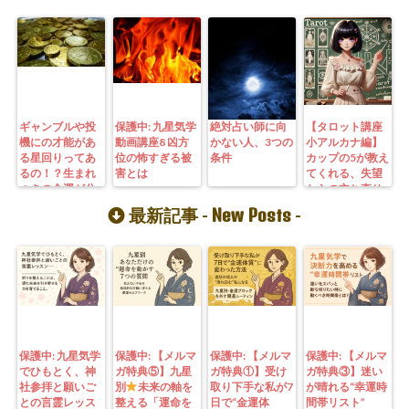
ギャンブルや投
保護中: 九星気学
絶対占い師に向
【タロット講座
機にの才能があ
動画講座8 凶方
かない人、3つの
小アルカナ編】
る星回りってあ
位の怖すぎる被
条件
カップの5が教え
るの！？生まれ
害とは
てくれる、失望
つきの金運が分
からの立ち直り
かる九星気学の
方と新たな希望
New Posts
最新記事 -
-
秘密
の見つけ方
保護中: 九星気学
保護中: 【メルマ
保護中: 【メルマ
保護中: 【メルマ
でひもとく、神
ガ特典⑤】九星
ガ特典①】受け
ガ特典③】迷い
社参拝と願いご
別
未来の軸を
取り下手な私が7
が晴れる“幸運時
との言霊レッス
整える「運命を
日で“金運体
間帯リスト”