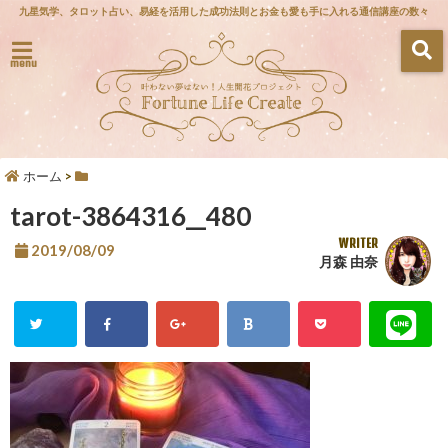
九星気学、タロット占い、易経を活用した成功法則とお金も愛も手に入れる通信講座の数々
menu
ホーム
>
tarot-3864316__480
WRITER
2019/08/09
月森 由奈