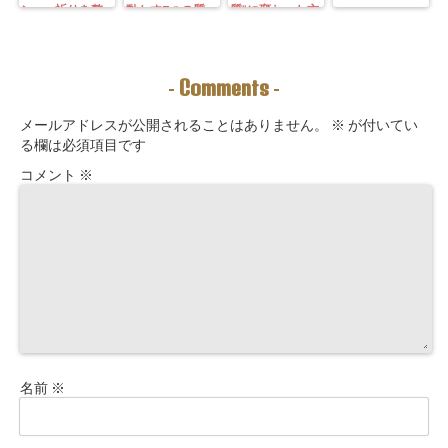
ン—— 祈りを整
動かす7つの質
質”に変わった方
えることは、望
問」鑑定にも使
法｜3つの氣を整
む未来を引き寄
えるように5万
えて理想の収入
せる力を育てる
3000字。九星コ
が“流れ込む” 〜
こと。
ーチングできま
九星別・金運ブ
Comments
-
-
す！
ロックを外す開
運ルーティン〜
メールアドレスが公開されることはありません。
※
が付いてい
る欄は必須項目です
コメント
※
名前
※