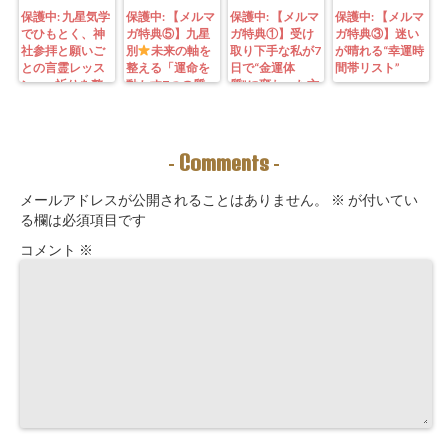
保護中: 九星気学
保護中: 【メルマ
保護中: 【メルマ
保護中: 【メルマ
でひもとく、神
ガ特典⑤】九星
ガ特典①】受け
ガ特典③】迷い
社参拝と願いご
別
未来の軸を
取り下手な私が7
が晴れる“幸運時
との言霊レッス
整える「運命を
日で“金運体
間帯リスト”
ン—— 祈りを整
動かす7つの質
質”に変わった方
えることは、望
問」鑑定にも使
法｜3つの氣を整
む未来を引き寄
えるように5万
えて理想の収入
せる力を育てる
3000字。九星コ
が“流れ込む” 〜
こと。
ーチングできま
九星別・金運ブ
Comments
-
-
す！
ロックを外す開
運ルーティン〜
メールアドレスが公開されることはありません。
※
が付いてい
る欄は必須項目です
コメント
※