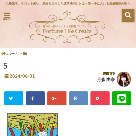
九星気学、タロット占い、易経を活用した成功法則とお金も愛も手に入れる通信講座の数々
menu
ホーム
>
5
WRITER
2024/08/31
月森 由奈