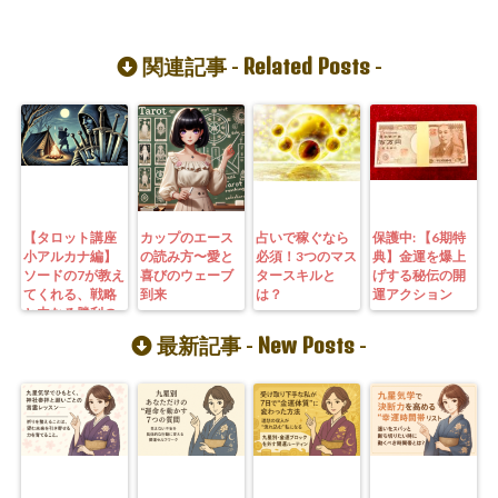
Related Posts
関連記事 -
-
【タロット講座
カップのエース
占いで稼ぐなら
保護中: 【6期特
小アルカナ編】
の読み方〜愛と
必須！3つのマス
典】金運を爆上
ソードの7が教え
喜びのウェーブ
タースキルと
げする秘伝の開
てくれる、戦略
到来
は？
運アクション
と内なる勝利の
力
New Posts
最新記事 -
-