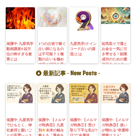
保護中: 九星気学
1つの占術で稼ぐ
九星気学(ナイン
祐気取りで運と
動画講座8 凶方
占い師になるの
コード占いの源
お金を一気に引
位の怖すぎる被
は不可能？１種
流)とは
き寄せる！副業
害とは
類の占いを極め
成功のための最
て稼ぐ秘訣を暴
強完全ガイド
露！
New Posts
最新記事 -
-
保護中: 九星気学
保護中: 【メルマ
保護中: 【メルマ
保護中: 【メルマ
でひもとく、神
ガ特典⑤】九星
ガ特典①】受け
ガ特典③】迷い
社参拝と願いご
別
未来の軸を
取り下手な私が7
が晴れる“幸運時
との言霊レッス
整える「運命を
日で“金運体
間帯リスト”