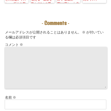
ン—— 祈りを整
動かす7つの質
質”に変わった方
えることは、望
問」鑑定にも使
法｜3つの氣を整
む未来を引き寄
えるように5万
えて理想の収入
せる力を育てる
3000字。九星コ
が“流れ込む” 〜
こと。
ーチングできま
九星別・金運ブ
Comments
-
-
す！
ロックを外す開
運ルーティン〜
メールアドレスが公開されることはありません。
※
が付いてい
る欄は必須項目です
コメント
※
名前
※