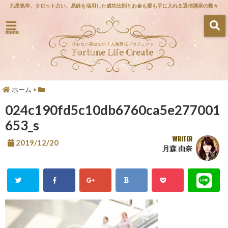
九星気学、タロット占い、易経を活用した成功法則とお金も愛も手に入れる通信講座の数々
menu
ホーム
>
024c190fd5c10db6760ca5e277001
653_s
WRITER
2019/12/20
月森 由奈