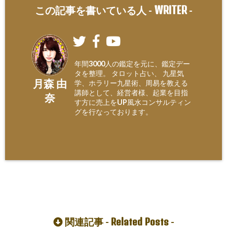
WRITER
この記事を書いている人 -
-
年間3000人の鑑定を元に、鑑定デー
タを整理。 タロット占い、 九星気
月森 由
学、ホラリー九星術、周易を教える
講師として、経営者様、起業を目指
奈
す方に売上をUP風水コンサルティン
グを行なっております。
Related Posts
関連記事 -
-