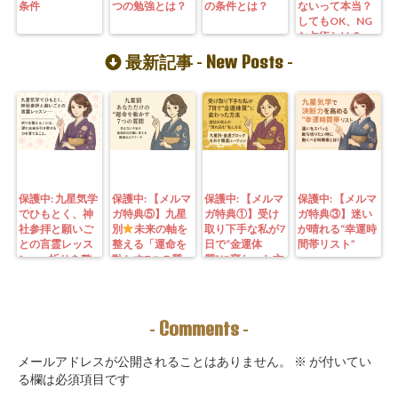
条件
つの勉強とは？
の条件とは？
ないって本当？
してもOK、NG
な占術とは？
New Posts
最新記事 -
-
保護中: 九星気学
保護中: 【メルマ
保護中: 【メルマ
保護中: 【メルマ
でひもとく、神
ガ特典⑤】九星
ガ特典①】受け
ガ特典③】迷い
社参拝と願いご
別
未来の軸を
取り下手な私が7
が晴れる“幸運時
との言霊レッス
整える「運命を
日で“金運体
間帯リスト”
ン—— 祈りを整
動かす7つの質
質”に変わった方
えることは、望
問」鑑定にも使
法｜3つの氣を整
む未来を引き寄
えるように5万
えて理想の収入
せる力を育てる
3000字。九星コ
が“流れ込む” 〜
こと。
ーチングできま
九星別・金運ブ
Comments
-
-
す！
ロックを外す開
運ルーティン〜
メールアドレスが公開されることはありません。
※
が付いてい
る欄は必須項目です