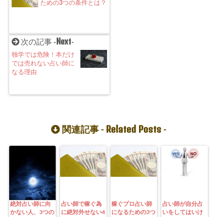
ための3つの条件とは？
Next
次の記事 -
-
独学では危険！本だけ
では売れない占い師に
なる理由
Related Posts
関連記事 -
-
絶対占い師に向
占い師で稼ぐ為
稼ぐプロ占い師
占い師が自分占
かない人、3つの
に絶対外せない4
になるための3つ
いをしてはいけ