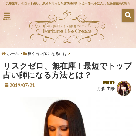
九星気学、タロット占い、易経を活用した成功法則とお金も愛も手に入れる通信講座の数々
menu
ホーム
>
稼ぐ占い師になるには
>
リスクゼロ、無在庫！最短でトップ
占い師になる方法とは？
WRITER
2019/07/21
月森 由奈